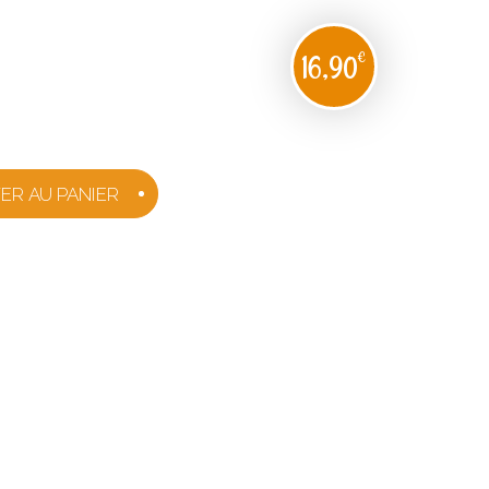
€
16,90
ER AU PANIER