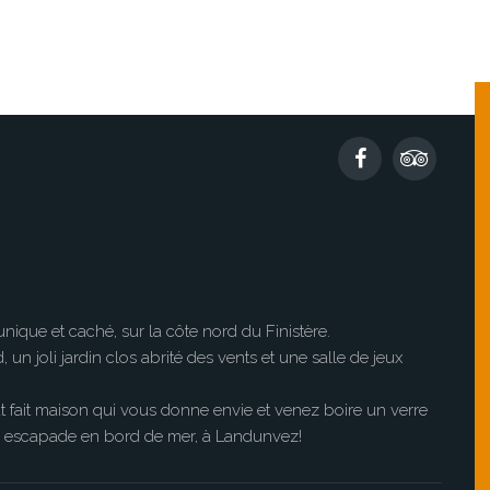
nique et caché, sur la côte nord du Finistère.
un joli jardin clos abrité des vents et une salle de jeux
at fait maison qui vous donne envie et venez boire un verre
e escapade en bord de mer, à Landunvez!