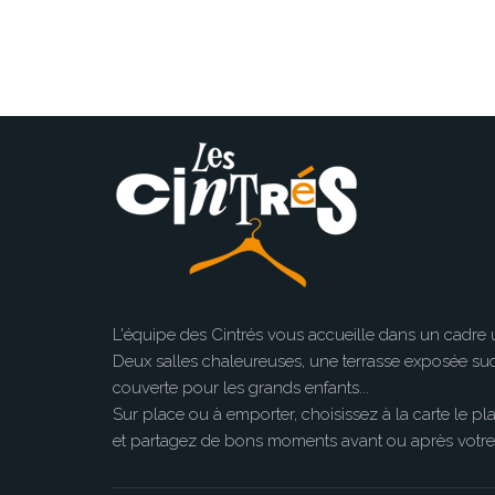
L'équipe des Cintrés vous accueille dans un cadre u
Deux salles chaleureuses, une terrasse exposée sud, 
couverte pour les grands enfants...
Sur place ou à emporter, choisissez à la carte le pl
et partagez de bons moments avant ou après votr