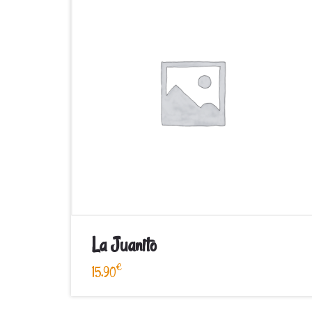
La Juanito
€
15,90