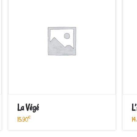
La Végé
L
€
15,90
14