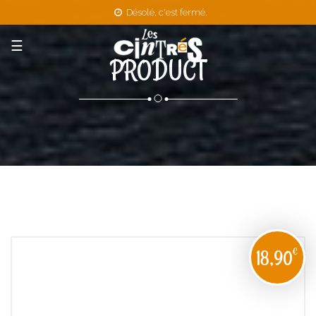
Désolé, c'est fermé.
☰
PRODUCT
€
18,90