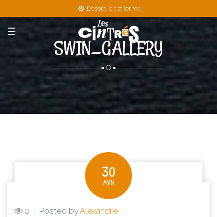
Désolé, c'est fermé.
☰
SWIN_GALLERY
30
AVR
0
Posted by
Alexandre